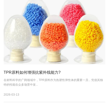
TPR原料如何增强抗紫外线能力?
在材料科学的广阔领域中，TPR原料作为热塑性弹性体的重要一员，凭借其独
特的性能在众多场景中发...
2026-03-13