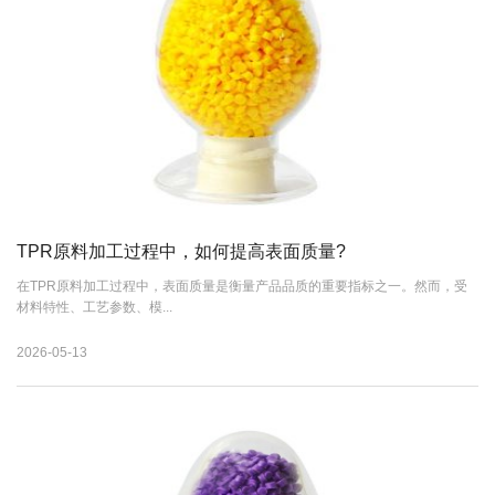
TPR原料加工过程中，如何提高表面质量?
在TPR原料加工过程中，表面质量是衡量产品品质的重要指标之一。然而，受
材料特性、工艺参数、模...
2026-05-13