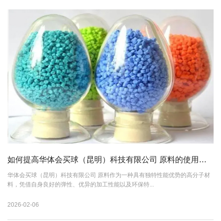
如何提高华体会买球（昆明）科技有限公司 原料的使用寿命?
华体会买球（昆明）科技有限公司 原料作为一种具有独特性能优势的高分子材
料，凭借自身良好的弹性、优异的加工性能以及环保特...
2026-02-06