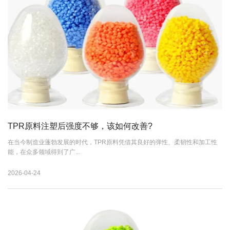
TPR原料注塑后强度不够，该如何改善?
在当今制造业蓬勃发展的时代，TPR原料凭借其良好的弹性、柔韧性和加工性
能，在众多领域得到了广...
2026-04-24