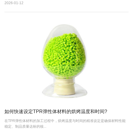
2026-01-12
如何快速设定TPR弹性体材料的烘烤温度和时间?
在TPR弹性体材料的加工过程中，烘烤温度与时间的精准设定是确保材料性能
稳定、制品质量达标的核...