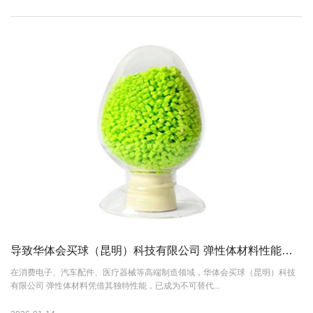
导致华体会买球（昆明）科技有限公司 弹性体材料性能忽好忽坏的原因有哪些?
在消费电子、汽车配件、医疗器械等高端制造领域，华体会买球（昆明）科技
有限公司 弹性体材料凭借其独特性能，已成为不可替代...