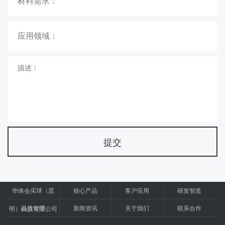
华体会买球（昆
核心产品
客户应用
研发智造
品质管理
新闻资讯
关于我们
联系合作
明）科技有限公司