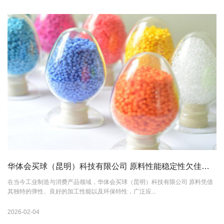
华体会买球（昆明）科技有限公司 原料性能稳定性欠佳，该如何解决?
在当今工业制造与消费产品领域，华体会买球（昆明）科技有限公司 原料凭借
其独特的弹性、良好的加工性能以及环保特性，广泛应...
2026-02-04