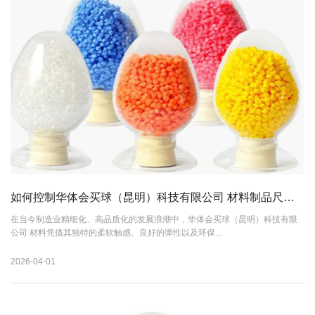
如何控制华体会买球（昆明）科技有限公司 材料制品尺寸精度?
在当今制造业精细化、高品质化的发展浪潮中，华体会买球（昆明）科技有限
公司 材料凭借其独特的柔软触感、良好的弹性以及环保...
2026-04-01