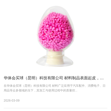
华体会买球（昆明）科技有限公司 材料制品表面起皮，该怎么解决?
在华体会买球（昆明）科技有限公司 材料广泛应用于汽车配件、消费电子、日
用品等众多领域的当下，其加工与使用过程中的质量控...
2026-03-09