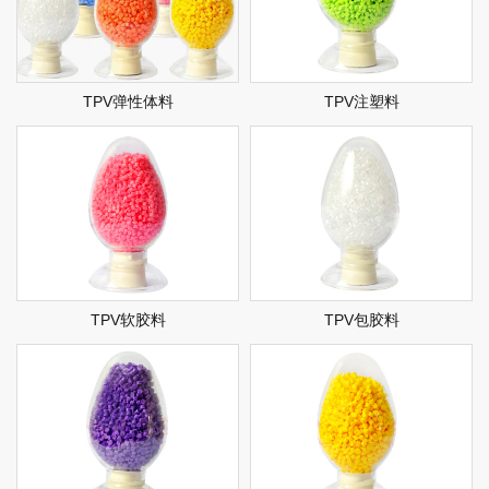
TPV弹性体料
TPV注塑料
TPV软胶料
TPV包胶料