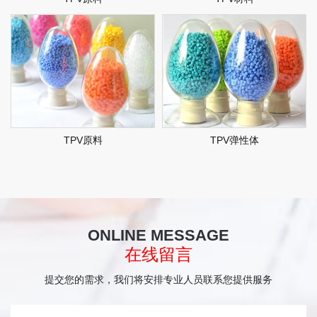
TPV原料
TPV弹性体
ONLINE MESSAGE
在线留言
提交您的需求，我们将安排专业人员联系您提供服务