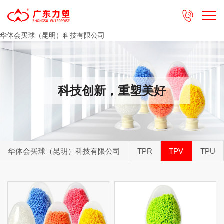

华体会买球（昆明）科技有限公司
科技创新，重塑美好
华体会买球（昆明）科技有限公司
TPR
TPV
TPU