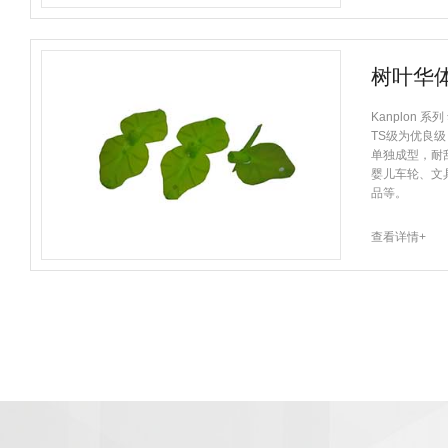
Kanplon
TS级为优良级，
单独成型，耐
婴儿车轮、文
品等。
查看详情+