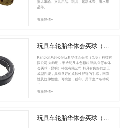
婴儿车轮、文具用品、玩具、运动水壶、潜水用
品等。
查看详情+
玩具车轮胎华体会买球（昆明）科技有限公司 材料
Kanplon系列公仔玩具华体会买球（昆明）科技有
限公司 为透明，半透明及本色颗粒!玩具公仔华体
会买球（昆明）科技有限公司 料具有良好的加工
成型性能，具有良好的柔软性舒适的手感，回弹
性及拉伸性能。可喷油，丝印。用于生产各种玩
具...
查看详情+
玩具车轮胎华体会买球（昆明）科技有限公司