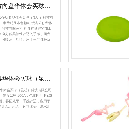
玩具车方向盘华体会买球（昆明）科技有限公司
系列公仔玩具华体会买球（昆明）科技有
明，半透明及本色颗粒!玩具公仔华体
）科技有限公司 料具有良好的加工
有良好的柔软性舒适的手感，回弹
。可喷油，丝印。用于生产各种玩
吹塑玩具华体会买球（昆明）科技有限公司
 系列 华体会买球（昆明）科技有限公司
硬度10A-100A，包胶PP、PE或
刮，雾面效果，手感舒适，应用于
具用品、玩具、运动水壶、潜水用