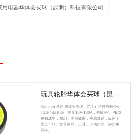
家用电器华体会买球（昆明）科技有限公司
玩具轮胎华体会买球（昆明）科技有限公司 材料
Kanplon 系列 华体会买球（昆明）科技有限公司
TS级为优良级，硬度10A-100A，包胶PP、PE或
单独成型，耐刮，雾面效果，手感舒适，应用于
婴儿车轮、文具用品、玩具、运动水壶、潜水用
品等。