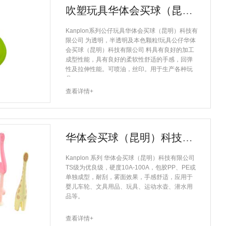
吹塑玩具华体会买球（昆明）科技有限公司 原料
Kanplon系列公仔玩具华体会买球（昆明）科技有
限公司 为透明，半透明及本色颗粒!玩具公仔华体
会买球（昆明）科技有限公司 料具有良好的加工
成型性能，具有良好的柔软性舒适的手感，回弹
性及拉伸性能。可喷油，丝印。用于生产各种玩
具...
查看详情+
华体会买球（昆明）科技有限公司 玩具
Kanplon 系列 华体会买球（昆明）科技有限公司
TS级为优良级，硬度10A-100A，包胶PP、PE或
单独成型，耐刮，雾面效果，手感舒适，应用于
婴儿车轮、文具用品、玩具、运动水壶、潜水用
品等。
查看详情+