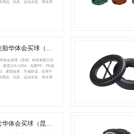
具用品、玩具、运动水壶、潜水用
玩具车轮胎华体会买球（昆明）科技有限公司 原料
 系列 华体会买球（昆明）科技有限公司
硬度10A-100A，包胶PP、PE或
刮，雾面效果，手感舒适，应用于
具用品、玩具、运动水壶、潜水用
狗狗嘴套华体会买球（昆明）科技有限公司