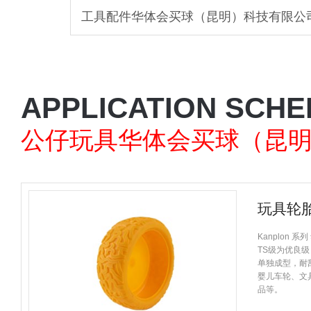
工具配件华体会买球（昆明）科技有限公
APPLICATION SCH
公仔玩具华体会买球（昆明
Kanplon
TS级为优良级，
单独成型，耐
婴儿车轮、文
品等。