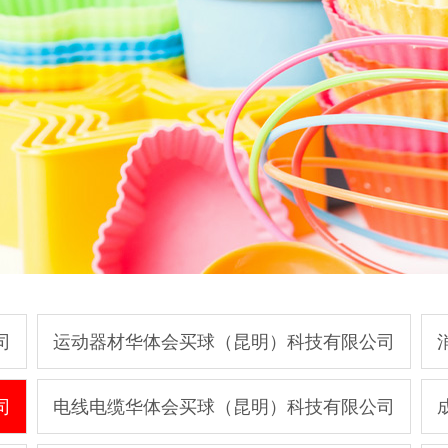
司
运动器材华体会买球（昆明）科技有限公司
司
电线电缆华体会买球（昆明）科技有限公司