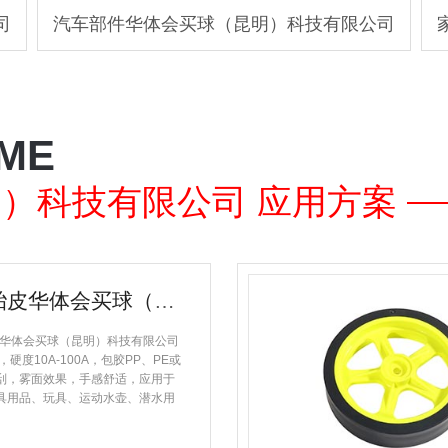
司
汽车部件华体会买球（昆明）科技有限公司
EME
）科技有限公司 应用方案
玩具轮胎皮华体会买球（昆明）科技有限公司
 系列 华体会买球（昆明）科技有限公司
硬度10A-100A，包胶PP、PE或
刮，雾面效果，手感舒适，应用于
具用品、玩具、运动水壶、潜水用