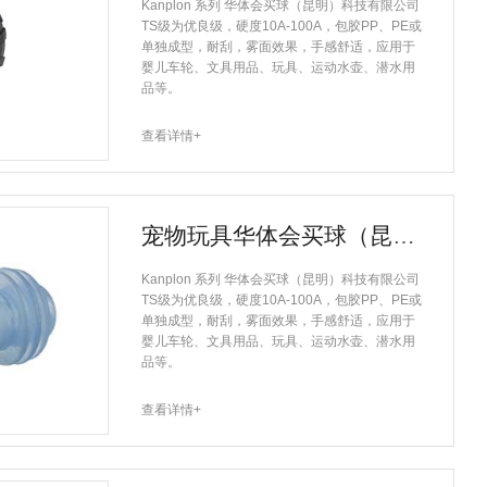
Kanplon 系列 华体会买球（昆明）科技有限公司
TS级为优良级，硬度10A-100A，包胶PP、PE或
单独成型，耐刮，雾面效果，手感舒适，应用于
婴儿车轮、文具用品、玩具、运动水壶、潜水用
品等。
查看详情+
宠物玩具华体会买球（昆明）科技有限公司
Kanplon 系列 华体会买球（昆明）科技有限公司
TS级为优良级，硬度10A-100A，包胶PP、PE或
单独成型，耐刮，雾面效果，手感舒适，应用于
婴儿车轮、文具用品、玩具、运动水壶、潜水用
品等。
查看详情+