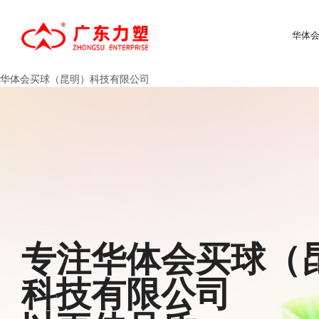
华体
华体会买球（昆明）科技有限公司
专注华体会买球（
科技有限公司