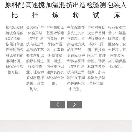
原料配
高速搅
加温混
挤出造
检验测
包装入
比
拌
炼
粒
试
库
根据研发经
参照生产华
严格按照工
中塑配置多
严格对每批
行业标准重
确认合格的
体会买球
艺要求设定
条先进的水
次生产首料
量，中塑品
BOM清单，
（昆明）科
的参数，控
下造粒、拉
进行华体会
牌包装。专
按照订单生
技有限公司
制各个温
条造粒方式
买球（昆
区储存，安
产量明确各
品号的工艺
区，在双螺
的生产线，
明）科技有
全环境，避
种原材料的
要求对配比
杆旋转挤
更适应各种
限公司 物理
免交叉污
准确比例，
的原材料进
压、混炼、
华体会买球
特性、环保
染，确保品
确保物性数
行搅拌作
的作用下以
（昆明）科
标准等各类
质稳定。
据可控。
业，让各种
达到良好的
技有限公司
检测，所有
原材料搅拌
塑化聚合效
制品在不同
检测数据符
磨擦、分散
果。
条件的环境
合标准值
均匀。
中成型。

