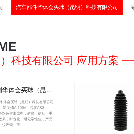
司
汽车部件华体会买球（昆明）科技有限公司
EME
）科技有限公司 应用方案
汽车雨刮华体会买球（昆明）科技有限公司
 系列 华体会买球（昆明）科技有限公司
硬度45A-100A，包胶ABS、
S等双色射出成型，耐磨、耐刮，手
效果，耐老化、耐化学性佳，产品
仪表壳、蓝...