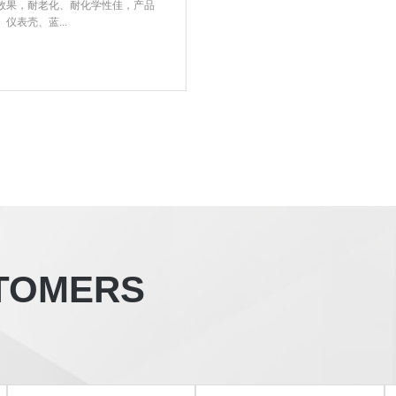
效果，耐老化、耐化学性佳，产品
仪表壳、蓝...
TOMERS