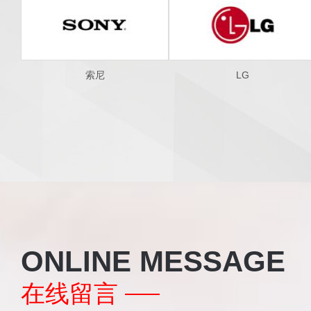
索尼
LG
ONLINE MESSAGE
在线留言