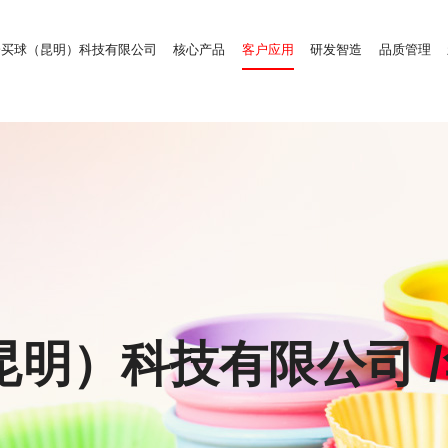
会买球（昆明）科技有限公司
核心产品
客户应用
研发智造
品质管理
昆明）科技有限公司 