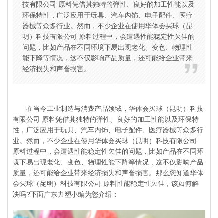
技有限公司 原料凭借其独特的弹性、良好的加工性能以及
环保特性，广泛应用于玩具、汽车内饰、电子配件、医疗
器械等众多行业。然而，不少企业在使用华体会买球（昆
明）科技有限公司 原料过程中，会遭遇性能稳定性欠佳的
问题，比如产品在不同环境下易出现老化、变色、物理性
能下降等情况，这不仅影响产品质量，还可能给企业带来
经济损失和声誉损害。
在当今工业制造与消费产品领域，华体会买球（昆明）科技
有限公司 原料凭借其独特的弹性、良好的加工性能以及环保特
性，广泛应用于玩具、汽车内饰、电子配件、医疗器械等众多行
业。然而，不少企业在使用华体会买球（昆明）科技有限公司
原料过程中，会遭遇性能稳定性欠佳的问题，比如产品在不同环
境下易出现老化、变色、物理性能下降等情况，这不仅影响产品
质量，还可能给企业带来经济损失和声誉损害。那么您知道
华体
会买球（昆明）科技有限公司 原料
性能稳定性欠佳，该如何解
决吗?下面广东力塑小编为您介绍：