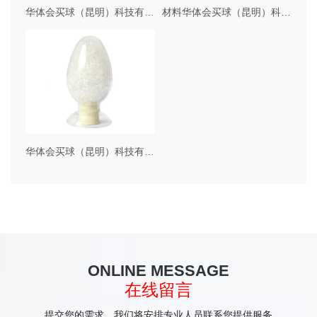
华体会买球（昆明）科技有限公司 材料
材料华体会买球（昆明）科技有限公司
华体会买球（昆明）科技有限公司 包胶料
ONLINE MESSAGE
在线留言
提交您的需求，我们将安排专业人员联系您提供服务