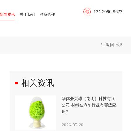
134-2096-9623
新闻资讯
关于我们
联系合作
返回上级

相关资讯
华体会买球（昆明）科技有限
公司 材料在汽车行业有哪些应
用?
2026-05-20