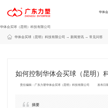
华体
华体会买球（昆明）科技有限公司
华体会买球（昆明）科技有限公司
→
新闻资讯
→
常见问答
如何控制华体会买球（昆明）科
责任编辑：广东力塑华体会买球（昆明）科技有限公司
发布日期：
摘要