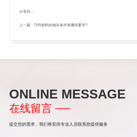
分享到：
上一篇：
TPR材料的储存条件有哪些要求?
ONLINE MESSAGE
在线留言
提交您的需求，我们将安排专业人员联系您提供服务