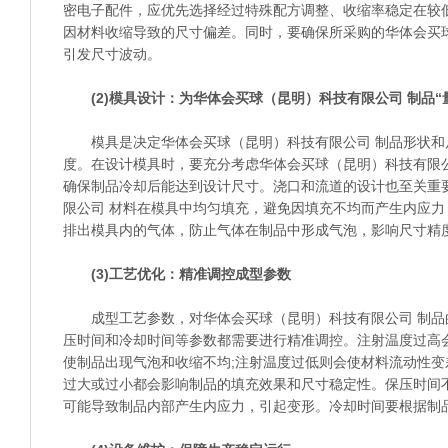
密电子配件，应优先选择经过特殊配方调整、收缩率稳定在较
因材料收缩导致的尺寸偏差。同时，要确保所采购的华体会买
引发尺寸波动。
(2)模具设计：为华体会买球（昆明）科技有限公司 制品“
模具是决定华体会买球（昆明）科技有限公司 制品形状和
度。在设计模具时，要充分考虑华体会买球（昆明）科技有限
确保制品冷却后能达到设计尺寸。浇口和流道的设计也至关重
限公司 材料在模具中均匀填充，避免因填充不均而产生内应
排出模具内的气体，防止气体在制品中形成气泡，影响尺寸精
(3)工艺优化：精准调控成型参数
成型工艺参数，对华体会买球（昆明）科技有限公司 制品
压时间和冷却时间等参数都需要进行精准调控。注射温度过高
使制品出现气泡和收缩不均;注射温度过低则会使材料流动性
过大或过小都会影响制品的填充效果和尺寸稳定性。保压时间
可能导致制品内部产生内应力，引起变形。冷却时间要根据制