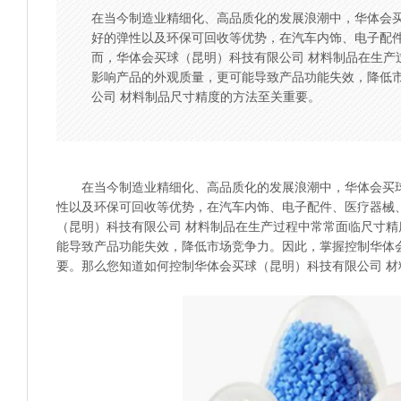
在当今制造业精细化、高品质化的发展浪潮中，华体会买
好的弹性以及环保可回收等优势，在汽车内饰、电子配
而，华体会买球（昆明）科技有限公司 材料制品在生产
影响产品的外观质量，更可能导致产品功能失效，降低
公司 材料制品尺寸精度的方法至关重要。
在当今制造业精细化、高品质化的发展浪潮中，华体会买球
性以及环保可回收等优势，在汽车内饰、电子配件、医疗器械
（昆明）科技有限公司 材料制品在生产过程中常常面临尺寸
能导致产品功能失效，降低市场竞争力。因此，掌握控制华体
要。那么您知道如何控制
华体会买球（昆明）科技有限公司 材