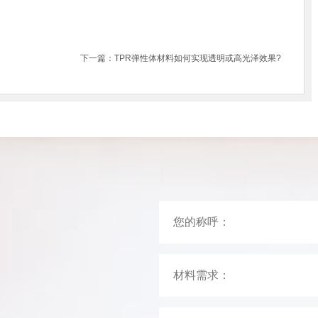
下一篇：
TPR弹性体材料如何实现透明或高光泽效果?