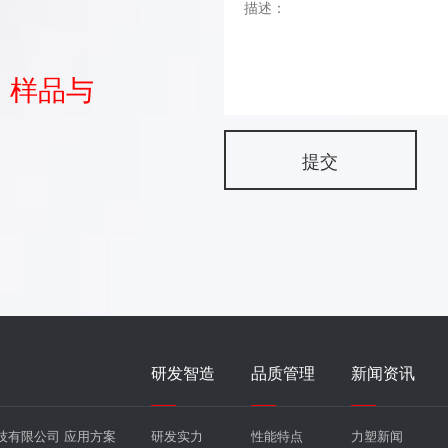
 样品与
研发智造
品质管理
新闻资讯
技有限公司 应用方案
研发实力
性能特点
力塑新闻