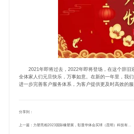
2021年即将过去，2022年即将登场，在这个辞
全体家人们元旦快乐，万事如意。在新的一年里，我们
进一步完善客户服务体系，为客户提供更及时高效的服
分享到：
上一篇：
力塑亮相2023国际橡塑展，彰显华体会买球（昆明）科技有限公司 材料品牌实力