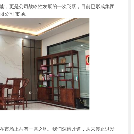
，更是公司战略性发展的一次飞跃，目前已形成集团
限公司 市场。
市场上占有一席之地。我们深谙此道，从未停止过发