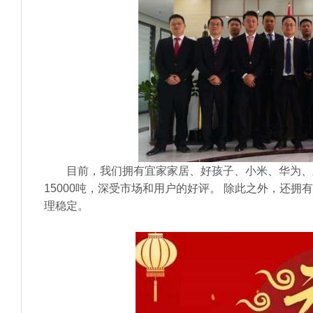
目前，我们拥有宜家家居、好孩子、小米、华为、三
15000吨，深受市场和用户的好评。 除此之外，还
理稳定。