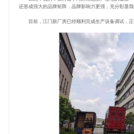
还形成强大的品牌矩阵，品牌影响力更强，充分彰显我
目前，江门新厂房已经顺利完成生产设备调试，正