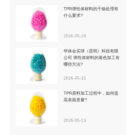
TPR弹性体材料的干燥处理有
什么要求?
2026-05-18
华体会买球（昆明）科技有限
公司 弹性体材料的着色加工有
哪些方法?
2026-05-15
TPR原料加工过程中，如何提
高表面质量?
2026-05-13