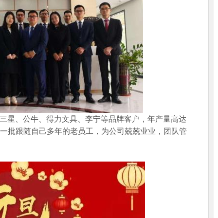
星、公牛、得力文具、李宁等品牌客户，年产量高达
拥有一批跟随自己多年的老员工，为公司兢兢业业，团队管